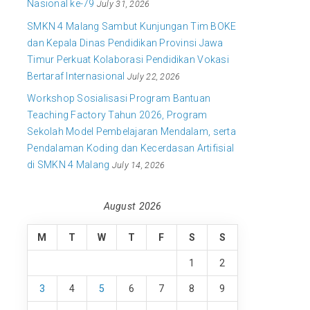
Nasional ke-79
July 31, 2026
SMKN 4 Malang Sambut Kunjungan Tim BOKE
dan Kepala Dinas Pendidikan Provinsi Jawa
Timur Perkuat Kolaborasi Pendidikan Vokasi
Bertaraf Internasional
July 22, 2026
Workshop Sosialisasi Program Bantuan
Teaching Factory Tahun 2026, Program
Sekolah Model Pembelajaran Mendalam, serta
Pendalaman Koding dan Kecerdasan Artifisial
di SMKN 4 Malang
July 14, 2026
August 2026
M
T
W
T
F
S
S
1
2
3
4
5
6
7
8
9