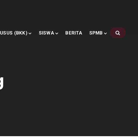
USUS (BKK)
SISWA
BERITA
SPMB
g