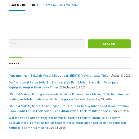
READ MORE
BERITA
,
SMK NEGERI 4 MALANG
TERBARU
Pendampingan Sekolah Model Siklus I dari BBGTK Provinsi Jawa Timur.
August 5, 2026
Grafika Juara! Salsa Bella Siti Nur Hadjijah Raih Medali Emas dan Perak pada
Kejurprov Angkat Berat Jawa Timur 2026
August 3, 2026
SMKN 4 Malang Borong Prestasi di Jambore Koperasi Kota Malang 2026, Raih Predikat
Kontingen Teladan pada Puncak Hari Koperasi Nasional ke-79
July 31, 2026
SMKN 4 Malang Sambut Kunjungan Tim BOKE dan Kepala Dinas Pendidikan Provinsi
Jawa Timur Perkuat Kolaborasi Pendidikan Vokasi Bertaraf Internasional
July 22, 2026
Workshop Sosialisasi Program Bantuan Teaching Factory Tahun 2026, Program
Sekolah Model Pembelajaran Mendalam, serta Pendalaman Koding dan Kecerdasan
Artifisial di SMKN 4 Malang
July 14, 2026