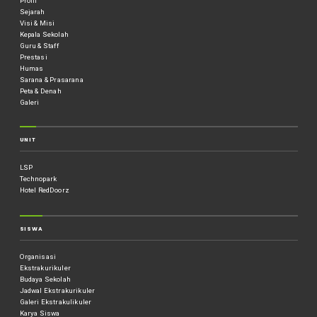
Profil
Sejarah
Visi & Misi
Kepala Sekolah
Guru & Staff
Prestasi
Humas
Sarana & Prasarana
Peta & Denah
Galeri
UNIT
LSP
Technopark
Hotel RedDoorz
SISWA
Organisasi
Ekstrakurikuler
Budaya Sekolah
Jadwal Ekstrakurikuler
Galeri Ekstrakulikuler
Karya Siswa