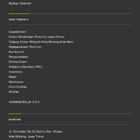
Budaya Sekolah
LINK TERKAIT
Dapodikmen
Dinas Pendidikan Provinsi Jawa Timur
Cabang Dinas Wilayah Kota Malang-Kota Batu
Kepegawaiaan Provinsi
Kurikulum
Perpustakaan
Online Exam
Prakerin (Aplikasi PKL)
Inventory
Rapor
Kelulusan
Osis Grafika
Alufika
SIPRAKERIN_AI V.3.0
KONTAK
Jl. Tanimbar No.22, Kasin, Kec. Klojen,
Kota Malang, Jawa Timur