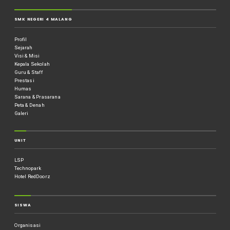
SMK NEGERI 4 MALANG
Profil
Sejarah
Visi & Misi
Kepala Sekolah
Guru & Staff
Prestasi
Humas
Sarana & Prasarana
Peta & Denah
Galeri
UNIT
LSP
Technopark
Hotel RedDoorz
SISWA
Organisasi