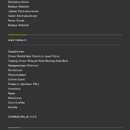
Ekstrakurikuler
Budaya Sekolah
Jadwal Ekstrakurikuler
Galeri Ekstrakulikuler
Karya Siswa
Budaya Sekolah
LINK TERKAIT
Dapodikmen
Dinas Pendidikan Provinsi Jawa Timur
Cabang Dinas Wilayah Kota Malang-Kota Batu
Kepegawaiaan Provinsi
Kurikulum
Perpustakaan
Online Exam
Prakerin (Aplikasi PKL)
Inventory
Rapor
Kelulusan
Osis Grafika
Alufika
SIPRAKERIN_AI V.3.0