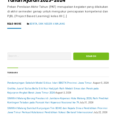
Tahun Ajaran 2023-2024
Pekan Penilaian Akhir Tahun (PAT) merupakan kegiatan yang dilakukan
di akhir semester genap untuk mengukur pencapaian kompetensi dan
PjBL (Project Based Learning) kelas XII […]
READ MORE
BERITA
,
SMK NEGERI 4 MALANG
TERBARU
Pendampingan Sekolah Model Siklus I dari BBGTK Provinsi Jawa Timur.
August 5, 2026
Grafika Juara! Salsa Bella Siti Nur Hadjijah Raih Medali Emas dan Perak pada
Kejurprov Angkat Berat Jawa Timur 2026
August 3, 2026
SMKN 4 Malang Borong Prestasi di Jambore Koperasi Kota Malang 2026, Raih Predikat
Kontingen Teladan pada Puncak Hari Koperasi Nasional ke-79
July 31, 2026
SMKN 4 Malang Sambut Kunjungan Tim BOKE dan Kepala Dinas Pendidikan Provinsi
Jawa Timur Perkuat Kolaborasi Pendidikan Vokasi Bertaraf Internasional
July 22, 2026