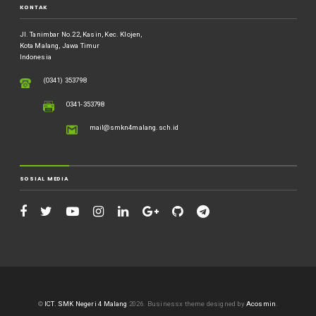
KONTAK
Jl. Tanimbar No.22, Kasin, Kec. Klojen,
Kota Malang, Jawa Timur
Indonesia
(0341) 353798
0341-353798
mail@smkn4malang.sch.id
SOSIAL MEDIA
©
ICT. SMK Negeri 4 Malang
2026.
Businessx theme designed by
Acosmin
.