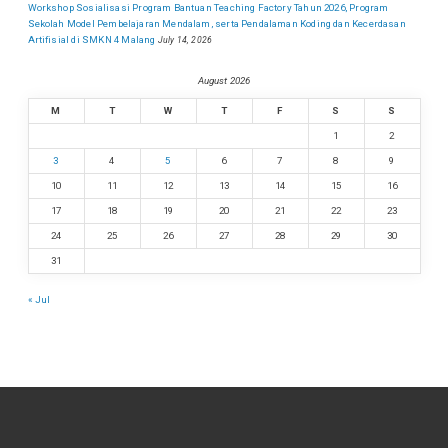
Workshop Sosialisasi Program Bantuan Teaching Factory Tahun 2026, Program
Sekolah Model Pembelajaran Mendalam, serta Pendalaman Koding dan Kecerdasan
Artifisial di SMKN 4 Malang
July 14, 2026
August 2026
M
T
W
T
F
S
S
1
2
3
4
5
6
7
8
9
10
11
12
13
14
15
16
17
18
19
20
21
22
23
24
25
26
27
28
29
30
31
« Jul