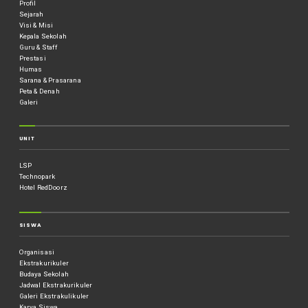
Profil
Sejarah
Visi & Misi
Kepala Sekolah
Guru & Staff
Prestasi
Humas
Sarana & Prasarana
Peta & Denah
Galeri
UNIT
LSP
Technopark
Hotel RedDoorz
SISWA
Organisasi
Ekstrakurikuler
Budaya Sekolah
Jadwal Ekstrakurikuler
Galeri Ekstrakulikuler
Karya Siswa