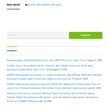
READ MORE
BERITA
,
SMK NEGERI 4 MALANG
TERBARU
Pendampingan Sekolah Model Siklus I dari BBGTK Provinsi Jawa Timur.
August 5, 2026
Grafika Juara! Salsa Bella Siti Nur Hadjijah Raih Medali Emas dan Perak pada
Kejurprov Angkat Berat Jawa Timur 2026
August 3, 2026
SMKN 4 Malang Borong Prestasi di Jambore Koperasi Kota Malang 2026, Raih Predikat
Kontingen Teladan pada Puncak Hari Koperasi Nasional ke-79
July 31, 2026
SMKN 4 Malang Sambut Kunjungan Tim BOKE dan Kepala Dinas Pendidikan Provinsi
Jawa Timur Perkuat Kolaborasi Pendidikan Vokasi Bertaraf Internasional
July 22, 2026
Workshop Sosialisasi Program Bantuan Teaching Factory Tahun 2026, Program
Sekolah Model Pembelajaran Mendalam, serta Pendalaman Koding dan Kecerdasan
Artifisial di SMKN 4 Malang
July 14, 2026