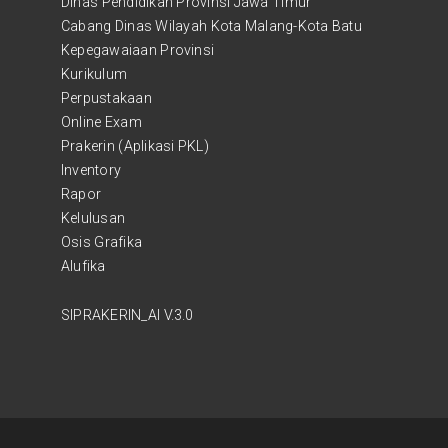
Dinas Pendidikan Provinsi Jawa Timur
Cabang Dinas Wilayah Kota Malang-Kota Batu
Kepegawaiaan Provinsi
Kurikulum
Perpustakaan
Online Exam
Prakerin (Aplikasi PKL)
Inventory
Rapor
Kelulusan
Osis Grafika
Alufika
SIPRAKERIN_AI V.3.0