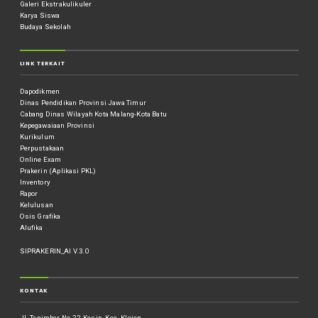
Galeri Ekstrakulikuler
Karya Siswa
Budaya Sekolah
LINK TERKAIT
Dapodikmen
Dinas Pendidikan Provinsi Jawa Timur
Cabang Dinas Wilayah Kota Malang-Kota Batu
Kepegawaiaan Provinsi
Kurikulum
Perpustakaan
Online Exam
Prakerin (Aplikasi PKL)
Inventory
Rapor
Kelulusan
Osis Grafika
Alufika
SIPRAKERIN_AI V.3.0
KONTAK
Jl. Tanimbar No.22, Kasin, Kec. Klojen,