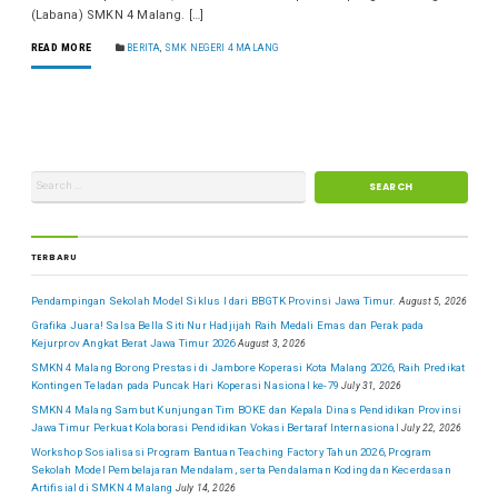
(Labana) SMKN 4 Malang. […]
READ MORE
BERITA
,
SMK NEGERI 4 MALANG
TERBARU
Pendampingan Sekolah Model Siklus I dari BBGTK Provinsi Jawa Timur.
August 5, 2026
Grafika Juara! Salsa Bella Siti Nur Hadjijah Raih Medali Emas dan Perak pada
Kejurprov Angkat Berat Jawa Timur 2026
August 3, 2026
SMKN 4 Malang Borong Prestasi di Jambore Koperasi Kota Malang 2026, Raih Predikat
Kontingen Teladan pada Puncak Hari Koperasi Nasional ke-79
July 31, 2026
SMKN 4 Malang Sambut Kunjungan Tim BOKE dan Kepala Dinas Pendidikan Provinsi
Jawa Timur Perkuat Kolaborasi Pendidikan Vokasi Bertaraf Internasional
July 22, 2026
Workshop Sosialisasi Program Bantuan Teaching Factory Tahun 2026, Program
Sekolah Model Pembelajaran Mendalam, serta Pendalaman Koding dan Kecerdasan
Artifisial di SMKN 4 Malang
July 14, 2026