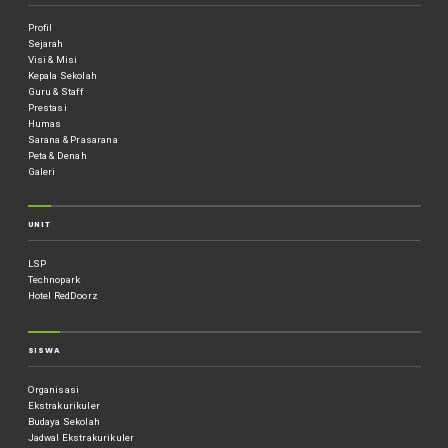
Profil
Sejarah
Visi & Misi
Kepala Sekolah
Guru & Staff
Prestasi
Humas
Sarana & Prasarana
Peta & Denah
Galeri
UNIT
LSP
Technopark
Hotel RedDoorz
SISWA
Organisasi
Ekstrakurikuler
Budaya Sekolah
Jadwal Ekstrakurikuler