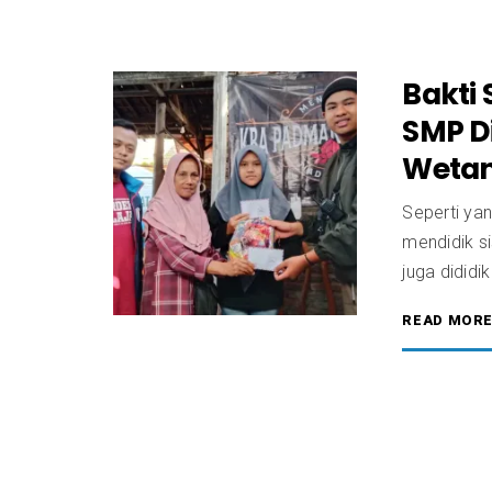
Bakti 
SMP D
Wetan
Seperti ya
mendidik s
juga didid
READ MOR