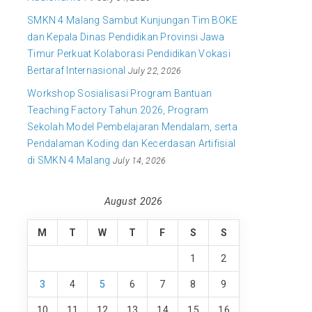
SMKN 4 Malang Sambut Kunjungan Tim BOKE
dan Kepala Dinas Pendidikan Provinsi Jawa
Timur Perkuat Kolaborasi Pendidikan Vokasi
Bertaraf Internasional
July 22, 2026
Workshop Sosialisasi Program Bantuan
Teaching Factory Tahun 2026, Program
Sekolah Model Pembelajaran Mendalam, serta
Pendalaman Koding dan Kecerdasan Artifisial
di SMKN 4 Malang
July 14, 2026
August 2026
M
T
W
T
F
S
S
1
2
3
4
5
6
7
8
9
10
11
12
13
14
15
16