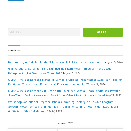
TERBARU
Pendampingan Sekolah Model Siklus I dari BBGTK Provinsi Jawa Timur.
August 5, 2026
Grafika Juara! Salsa Bella Siti Nur Hadjijah Raih Medali Emas dan Perak pada
Kejurprov Angkat Berat Jawa Timur 2026
August 3, 2026
SMKN 4 Malang Borong Prestasi di Jambore Koperasi Kota Malang 2026, Raih Predikat
Kontingen Teladan pada Puncak Hari Koperasi Nasional ke-79
July 31, 2026
SMKN 4 Malang Sambut Kunjungan Tim BOKE dan Kepala Dinas Pendidikan Provinsi
Jawa Timur Perkuat Kolaborasi Pendidikan Vokasi Bertaraf Internasional
July 22, 2026
Workshop Sosialisasi Program Bantuan Teaching Factory Tahun 2026, Program
Sekolah Model Pembelajaran Mendalam, serta Pendalaman Koding dan Kecerdasan
Artifisial di SMKN 4 Malang
July 14, 2026
August 2026