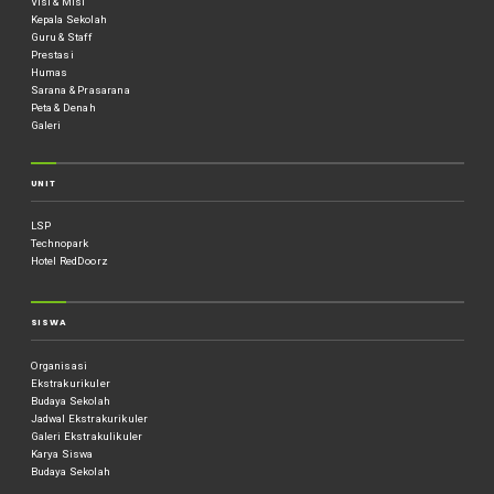
Visi & Misi
Kepala Sekolah
Guru & Staff
Prestasi
Humas
Sarana & Prasarana
Peta & Denah
Galeri
UNIT
LSP
Technopark
Hotel RedDoorz
SISWA
Organisasi
Ekstrakurikuler
Budaya Sekolah
Jadwal Ekstrakurikuler
Galeri Ekstrakulikuler
Karya Siswa
Budaya Sekolah