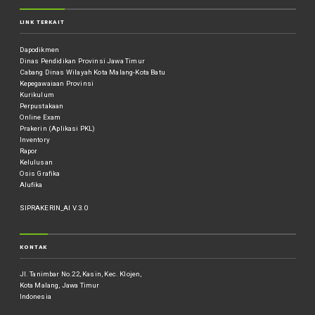
LINK TERKAIT
Dapodikmen
Dinas Pendidikan Provinsi Jawa Timur
Cabang Dinas Wilayah Kota Malang-Kota Batu
Kepegawaiaan Provinsi
Kurikulum
Perpustakaan
Online Exam
Prakerin (Aplikasi PKL)
Inventory
Rapor
Kelulusan
Osis Grafika
Alufika
SIPRAKERIN_AI V.3.0
KONTAK
Jl. Tanimbar No.22, Kasin, Kec. Klojen,
Kota Malang, Jawa Timur
Indonesia