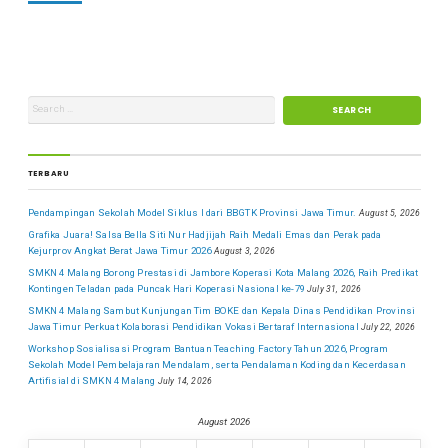
TERBARU
Pendampingan Sekolah Model Siklus I dari BBGTK Provinsi Jawa Timur.
August 5, 2026
Grafika Juara! Salsa Bella Siti Nur Hadjijah Raih Medali Emas dan Perak pada
Kejurprov Angkat Berat Jawa Timur 2026
August 3, 2026
SMKN 4 Malang Borong Prestasi di Jambore Koperasi Kota Malang 2026, Raih Predikat
Kontingen Teladan pada Puncak Hari Koperasi Nasional ke-79
July 31, 2026
SMKN 4 Malang Sambut Kunjungan Tim BOKE dan Kepala Dinas Pendidikan Provinsi
Jawa Timur Perkuat Kolaborasi Pendidikan Vokasi Bertaraf Internasional
July 22, 2026
Workshop Sosialisasi Program Bantuan Teaching Factory Tahun 2026, Program
Sekolah Model Pembelajaran Mendalam, serta Pendalaman Koding dan Kecerdasan
Artifisial di SMKN 4 Malang
July 14, 2026
August 2026