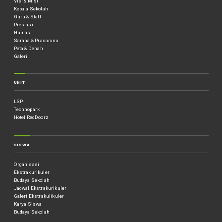
Visi & Misi
Kepala Sekolah
Guru & Staff
Prestasi
Humas
Sarana & Prasarana
Peta & Denah
Galeri
UNIT
LSP
Technopark
Hotel RedDoorz
SISWA
Organisasi
Ekstrakurikuler
Budaya Sekolah
Jadwal Ekstrakurikuler
Galeri Ekstrakulikuler
Karya Siswa
Budaya Sekolah