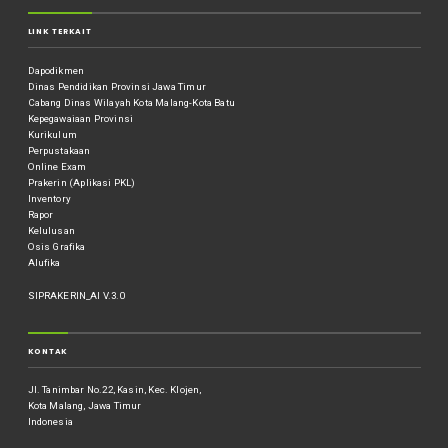
LINK TERKAIT
Dapodikmen
Dinas Pendidikan Provinsi Jawa Timur
Cabang Dinas Wilayah Kota Malang-Kota Batu
Kepegawaiaan Provinsi
Kurikulum
Perpustakaan
Online Exam
Prakerin (Aplikasi PKL)
Inventory
Rapor
Kelulusan
Osis Grafika
Alufika
SIPRAKERIN_AI V.3.0
KONTAK
Jl. Tanimbar No.22, Kasin, Kec. Klojen,
Kota Malang, Jawa Timur
Indonesia