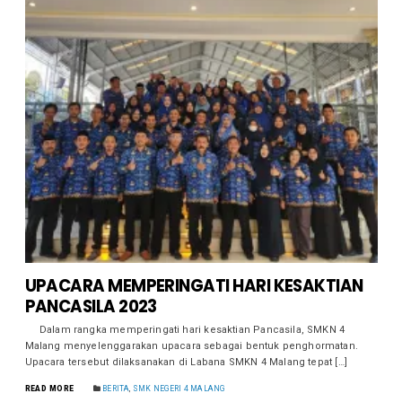
UPACARA MEMPERINGATI HARI KESAKTIAN
PANCASILA 2023
Dalam rangka memperingati hari kesaktian Pancasila, SMKN 4
Malang menyelenggarakan upacara sebagai bentuk penghormatan.
Upacara tersebut dilaksanakan di Labana SMKN 4 Malang tepat […]
READ MORE
BERITA
,
SMK NEGERI 4 MALANG