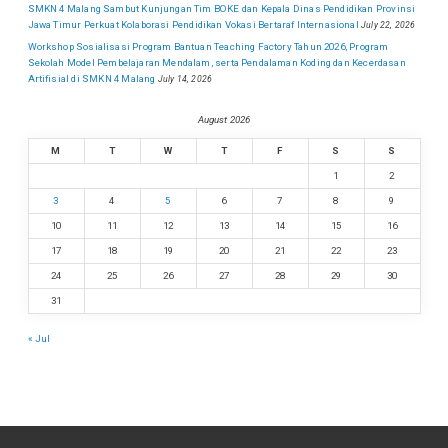
SMKN 4 Malang Sambut Kunjungan Tim BOKE dan Kepala Dinas Pendidikan Provinsi
Jawa Timur Perkuat Kolaborasi Pendidikan Vokasi Bertaraf Internasional
July 22, 2026
Workshop Sosialisasi Program Bantuan Teaching Factory Tahun 2026, Program
Sekolah Model Pembelajaran Mendalam, serta Pendalaman Koding dan Kecerdasan
Artifisial di SMKN 4 Malang
July 14, 2026
August 2026
M
T
W
T
F
S
S
1
2
3
4
5
6
7
8
9
10
11
12
13
14
15
16
17
18
19
20
21
22
23
24
25
26
27
28
29
30
31
« Jul