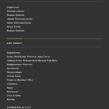
Organisasi
Ekstrakurikuler
Budaya Sekolah
Jadwal Ekstrakurikuler
Galeri Ekstrakulikuler
Karya Siswa
Budaya Sekolah
LINK TERKAIT
Dapodikmen
Dinas Pendidikan Provinsi Jawa Timur
Cabang Dinas Wilayah Kota Malang-Kota Batu
Kepegawaiaan Provinsi
Kurikulum
Perpustakaan
Online Exam
Prakerin (Aplikasi PKL)
Inventory
Rapor
Kelulusan
Osis Grafika
Alufika
SIPRAKERIN_AI V.3.0