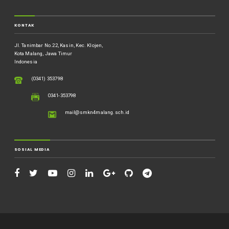
KONTAK
Jl. Tanimbar No.22, Kasin, Kec. Klojen,
Kota Malang, Jawa Timur
Indonesia
(0341) 353798
0341-353798
mail@smkn4malang.sch.id
SOSIAL MEDIA