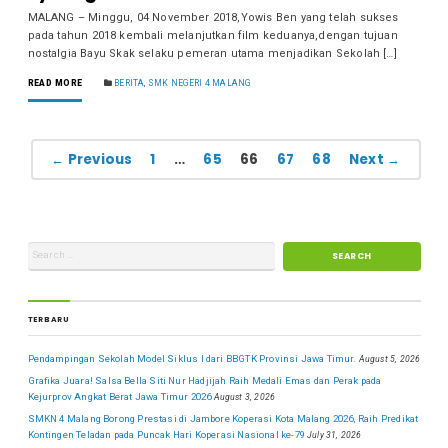
MALANG – Minggu, 04 November 2018,Yowis Ben yang telah sukses
pada tahun 2018 kembali melanjutkan film keduanya,dengan tujuan
nostalgia Bayu Skak selaku pemeran utama menjadikan Sekolah […]
READ MORE
BERITA
,
SMK NEGERI 4 MALANG
← Previous
1
…
65
66
67
68
Next →
TERBARU
Pendampingan Sekolah Model Siklus I dari BBGTK Provinsi Jawa Timur.
August 5, 2026
Grafika Juara! Salsa Bella Siti Nur Hadjijah Raih Medali Emas dan Perak pada
Kejurprov Angkat Berat Jawa Timur 2026
August 3, 2026
SMKN 4 Malang Borong Prestasi di Jambore Koperasi Kota Malang 2026, Raih Predikat
Kontingen Teladan pada Puncak Hari Koperasi Nasional ke-79
July 31, 2026