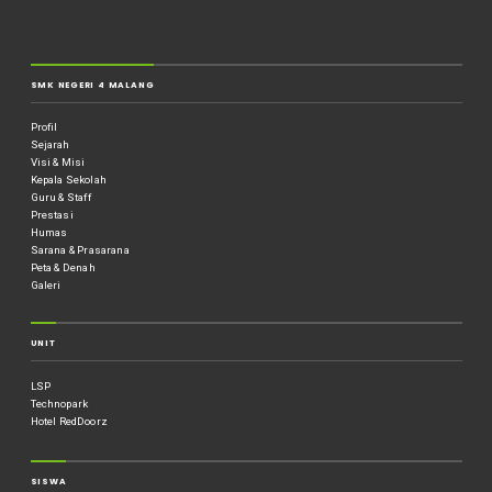
SMK NEGERI 4 MALANG
Profil
Sejarah
Visi & Misi
Kepala Sekolah
Guru & Staff
Prestasi
Humas
Sarana & Prasarana
Peta & Denah
Galeri
UNIT
LSP
Technopark
Hotel RedDoorz
SISWA