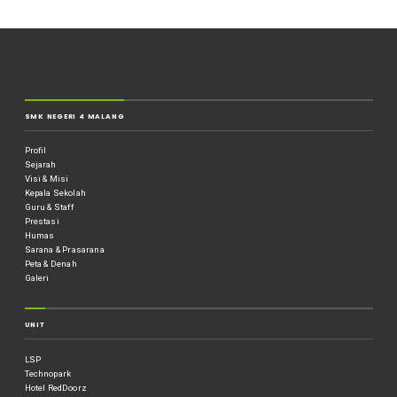
SMK NEGERI 4 MALANG
Profil
Sejarah
Visi & Misi
Kepala Sekolah
Guru & Staff
Prestasi
Humas
Sarana & Prasarana
Peta & Denah
Galeri
UNIT
LSP
Technopark
Hotel RedDoorz