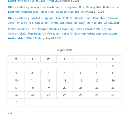
Kejurprov Angkat Berat Jawa Timur 2026
August 3, 2026
SMKN 4 Malang Borong Prestasi di Jambore Koperasi Kota Malang 2026, Raih Predikat
Kontingen Teladan pada Puncak Hari Koperasi Nasional ke-79
July 31, 2026
SMKN 4 Malang Sambut Kunjungan Tim BOKE dan Kepala Dinas Pendidikan Provinsi
Jawa Timur Perkuat Kolaborasi Pendidikan Vokasi Bertaraf Internasional
July 22, 2026
Workshop Sosialisasi Program Bantuan Teaching Factory Tahun 2026, Program
Sekolah Model Pembelajaran Mendalam, serta Pendalaman Koding dan Kecerdasan
Artifisial di SMKN 4 Malang
July 14, 2026
August 2026
M
T
W
T
F
S
S
1
2
3
4
5
6
7
8
9
10
11
12
13
14
15
16
17
18
19
20
21
22
23
24
25
26
27
28
29
30
31
« Jul