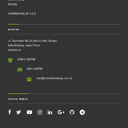
Alufika
SIPRAKERIN_AI V.3.0
KONTAK
Jl. Tanimbar No.22, Kasin, Kec. Klojen,
Kota Malang, Jawa Timur
Indonesia
(0341) 353798
0341-353798
mail@smkn4malang.sch.id
SOSIAL MEDIA