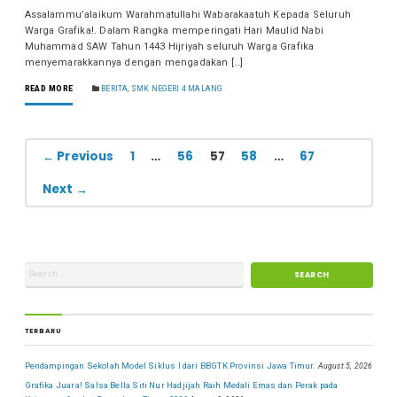
Assalammu’alaikum Warahmatullahi Wabarakaatuh Kepada Seluruh
Warga Grafika!. Dalam Rangka memperingati Hari Maulid Nabi
Muhammad SAW Tahun 1443 Hijriyah seluruh Warga Grafika
menyemarakkannya dengan mengadakan […]
READ MORE
BERITA
,
SMK NEGERI 4 MALANG
← Previous
1
…
56
57
58
…
67
Next →
TERBARU
Pendampingan Sekolah Model Siklus I dari BBGTK Provinsi Jawa Timur.
August 5, 2026
Grafika Juara! Salsa Bella Siti Nur Hadjijah Raih Medali Emas dan Perak pada