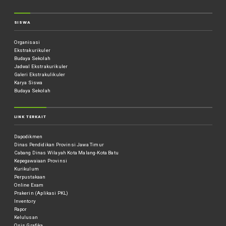
SISWA
Organisasi
Ekstrakurikuler
Budaya Sekolah
Jadwal Ekstrakurikuler
Galeri Ekstrakulikuler
Karya Siswa
Budaya Sekolah
LINK TERKAIT
Dapodikmen
Dinas Pendidikan Provinsi Jawa Timur
Cabang Dinas Wilayah Kota Malang-Kota Batu
Kepegawaiaan Provinsi
Kurikulum
Perpustakaan
Online Exam
Prakerin (Aplikasi PKL)
Inventory
Rapor
Kelulusan
Osis Grafika