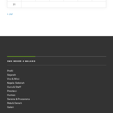
31
« Jul
SMK NEGERI 4 MALANG
Profil
Sejarah
Visi & Misi
Kepala Sekolah
Guru & Staff
Prestasi
Humas
Sarana & Prasarana
Peta & Denah
Galeri