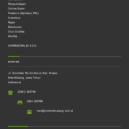
Perpustakaan
Online Exam
Prakerin (Aplikasi PKL)
Inventory
Rapor
Kelulusan
Osis Grafika
Alufika
SIPRAKERIN_AI V.3.0
KONTAK
Jl. Tanimbar No.22, Kasin, Kec. Klojen,
Kota Malang, Jawa Timur
Indonesia
(0341) 353798
0341-353798
mail@smkn4malang.sch.id