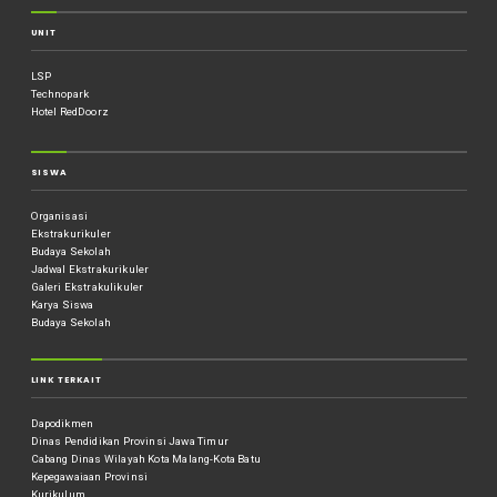
UNIT
LSP
Technopark
Hotel RedDoorz
SISWA
Organisasi
Ekstrakurikuler
Budaya Sekolah
Jadwal Ekstrakurikuler
Galeri Ekstrakulikuler
Karya Siswa
Budaya Sekolah
LINK TERKAIT
Dapodikmen
Dinas Pendidikan Provinsi Jawa Timur
Cabang Dinas Wilayah Kota Malang-Kota Batu
Kepegawaiaan Provinsi
Kurikulum