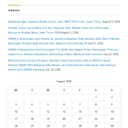
TERBARU
Pendampingan Sekolah Model Siklus I dari BBGTK Provinsi Jawa Timur.
August 5, 2026
Grafika Juara! Salsa Bella Siti Nur Hadjijah Raih Medali Emas dan Perak pada
Kejurprov Angkat Berat Jawa Timur 2026
August 3, 2026
SMKN 4 Malang Borong Prestasi di Jambore Koperasi Kota Malang 2026, Raih Predikat
Kontingen Teladan pada Puncak Hari Koperasi Nasional ke-79
July 31, 2026
SMKN 4 Malang Sambut Kunjungan Tim BOKE dan Kepala Dinas Pendidikan Provinsi
Jawa Timur Perkuat Kolaborasi Pendidikan Vokasi Bertaraf Internasional
July 22, 2026
Workshop Sosialisasi Program Bantuan Teaching Factory Tahun 2026, Program
Sekolah Model Pembelajaran Mendalam, serta Pendalaman Koding dan Kecerdasan
Artifisial di SMKN 4 Malang
July 14, 2026
August 2026
M
T
W
T
F
S
S
1
2
3
4
5
6
7
8
9
10
11
12
13
14
15
16
17
18
19
20
21
22
23
24
25
26
27
28
29
30