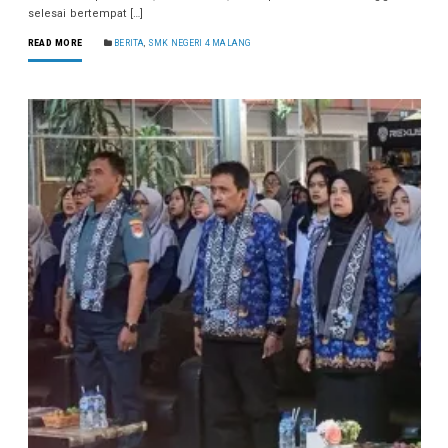
selesai bertempat […]
READ MORE
BERITA
,
SMK NEGERI 4 MALANG