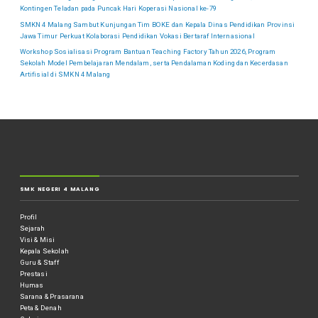
Kontingen Teladan pada Puncak Hari Koperasi Nasional ke-79
SMKN 4 Malang Sambut Kunjungan Tim BOKE dan Kepala Dinas Pendidikan Provinsi
Jawa Timur Perkuat Kolaborasi Pendidikan Vokasi Bertaraf Internasional
Workshop Sosialisasi Program Bantuan Teaching Factory Tahun 2026, Program
Sekolah Model Pembelajaran Mendalam, serta Pendalaman Koding dan Kecerdasan
Artifisial di SMKN 4 Malang
SMK NEGERI 4 MALANG
Profil
Sejarah
Visi & Misi
Kepala Sekolah
Guru & Staff
Prestasi
Humas
Sarana & Prasarana
Peta & Denah