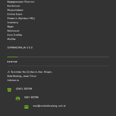
Kepegawaiaan Provinsi
Kurikulum
Perpustakaan
Online Exam
Prakerin (Aplikasi PKL)
Inventory
Rapor
Kelulusan
Osis Grafika
Alufika
SIPRAKERIN_AI V.3.0
KONTAK
Jl. Tanimbar No.22, Kasin, Kec. Klojen,
Kota Malang, Jawa Timur
Indonesia
(0341) 353798
0341-353798
mail@smkn4malang.sch.id