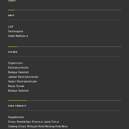
Galeri
UNIT
LSP
Technopark
Hotel RedDoorz
SISWA
Organisasi
Ekstrakurikuler
Budaya Sekolah
Jadwal Ekstrakurikuler
Galeri Ekstrakulikuler
Karya Siswa
Budaya Sekolah
LINK TERKAIT
Dapodikmen
Dinas Pendidikan Provinsi Jawa Timur
Cabang Dinas Wilayah Kota Malang-Kota Batu