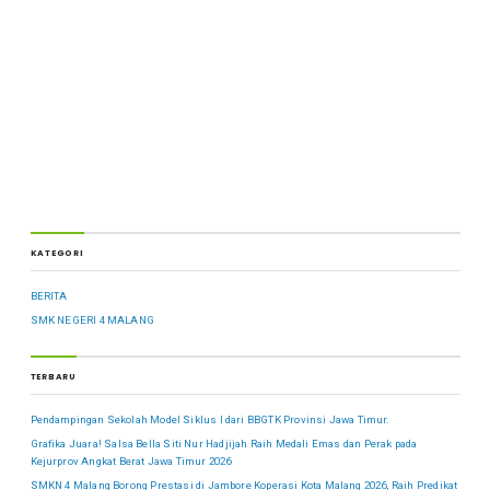
KATEGORI
BERITA
SMK NEGERI 4 MALANG
TERBARU
Pendampingan Sekolah Model Siklus I dari BBGTK Provinsi Jawa Timur.
Grafika Juara! Salsa Bella Siti Nur Hadjijah Raih Medali Emas dan Perak pada
Kejurprov Angkat Berat Jawa Timur 2026
SMKN 4 Malang Borong Prestasi di Jambore Koperasi Kota Malang 2026, Raih Predikat